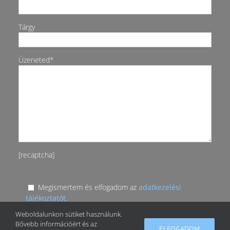
Tárgy
Üzeneted*
[recaptcha]
Megismertem és elfogadom az
adatkezelési
tájékoztatót
.
Weboldalunkon sütiket használunk.
Bővebb információért és az
ELFOGADOM