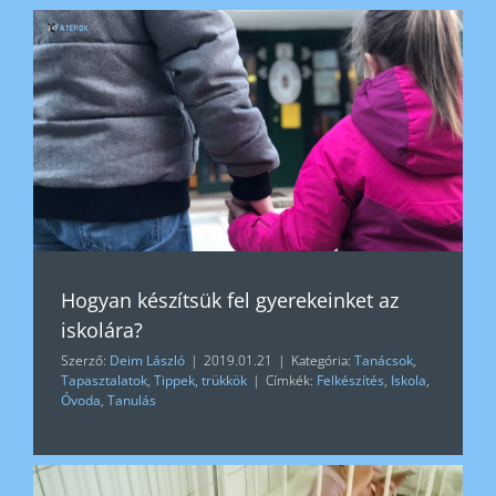
Hogyan készítsük fel gyerekeinket az
iskolára?
Szerző:
Deim László
|
2019.01.21
|
Kategória:
Tanácsok
,
Tapasztalatok
,
Tippek, trükkök
|
Címkék:
Felkészítés
,
Iskola
,
Óvoda
,
Tanulás