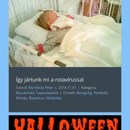
Így jártunk mi a rotavírussal
Szerző:
Kis-Vörös Péter
|
2018.11.01
|
Kategória:
Beszámoló
,
Tapasztalatok
|
Címkék:
Betegség
,
Fertőzés
,
Kórház
,
Rotavírus
,
Védőoltás