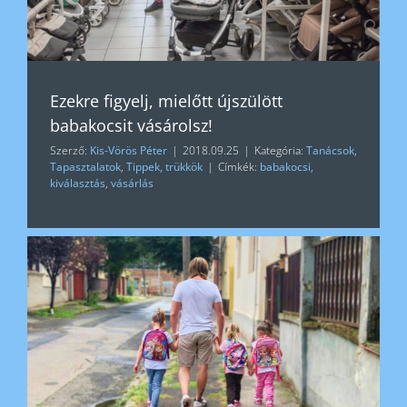
Ezekre figyelj, mielőtt újszülött
babakocsit vásárolsz!
Szerző:
Kis-Vörös Péter
|
2018.09.25
|
Kategória:
Tanácsok
,
Tapasztalatok
,
Tippek, trükkök
|
Címkék:
babakocsi
,
kiválasztás
,
vásárlás