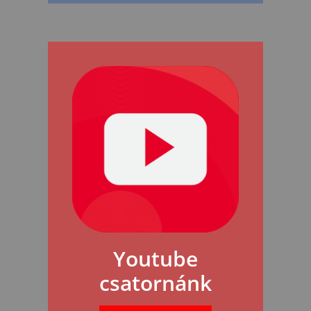
Youtube
csatornánk