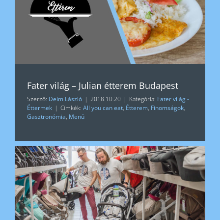
Fater világ – Julian étterem Budapest
Szerző:
Deim László
|
2018.10.20
|
Kategória:
Fater világ -
Éttermek
|
Címkék:
All you can eat
,
Étterem
,
Finomságok
,
Gasztronómia
,
Menü