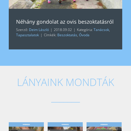
Néhány gondolat az ovis beszoktatásról
Szerző:
Deim László
|
2018.09.02
|
Kategória:
Tanácsok
,
Tapasztalatok
|
Címkék:
Beszoktatás
,
Óvoda
LÁNYAINK MONDTÁK
_______